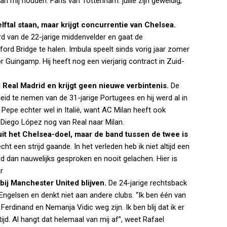
 van mij houden. Fans van Tottenham: jullie zijn geweldig,
lftal staan, maar krijgt concurrentie van Chelsea.
 van de 22-jarige middenvelder en gaat de
rd Bridge te halen. Imbula speelt sinds vorig jaar zomer
 Guingamp. Hij heeft nog een vierjarig contract in Zuid-
j Real Madrid en krijgt geen nieuwe verbintenis.
De
eid te nemen van de 31-jarige Portugees en hij werd al in
epe echter wel in Italië, want AC Milan heeft ook
g Diego López nog van Real naar Milan.
uit het Chelsea-doel, maar de band tussen de twee is
cht een strijd gaande. In het verleden heb ik niet altijd een
 dan nauwelijks gesproken en nooit gelachen. Hier is
r
 bij Manchester United blijven.
De 24-jarige rechtsback
Engelsen en denkt niet aan andere clubs. “Ik ben één van
Ferdinand en Nemanja Vidic weg zijn. Ik ben blij dat ik er
ltijd. Al hangt dat helemaal van mij af”, weet Rafael