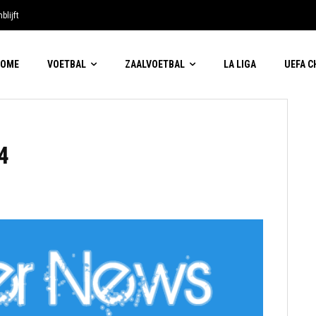
blijft
HOME
VOETBAL
ZAALVOETBAL
LA LIGA
UEFA 
4