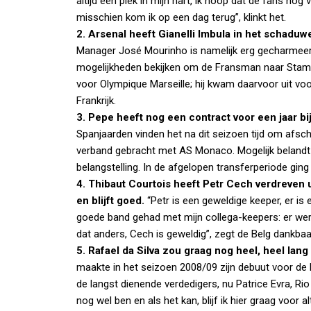
altijd een plek in mijn hart, ik hoop dat de fans nog
misschien kom ik op een dag terug”, klinkt het.
2. Arsenal heeft Gianelli Imbula in het schaduwe
Manager José Mourinho is namelijk erg gecharmeerd
mogelijkheden bekijken om de Fransman naar Stamfo
voor Olympique Marseille; hij kwam daarvoor uit voor
Frankrijk.
3. Pepe heeft nog een contract voor een jaar bi
Spanjaarden vinden het na dit seizoen tijd om afsch
verband gebracht met AS Monaco. Mogelijk belandt P
belangstelling. In de afgelopen transferperiode gin
4. Thibaut Courtois heeft Petr Cech verdreven 
en blijft goed.
“Petr is een geweldige keeper, er is e
goede band gehad met mijn collega-keepers: er werd
dat anders, Cech is geweldig”, zegt de Belg dankbaa
5. Rafael da Silva zou graag nog heel, heel lang
maakte in het seizoen 2008/09 zijn debuut voor de 
de langst dienende verdedigers, nu Patrice Evra, Rio 
nog wel ben en als het kan, blijf ik hier graag voor a