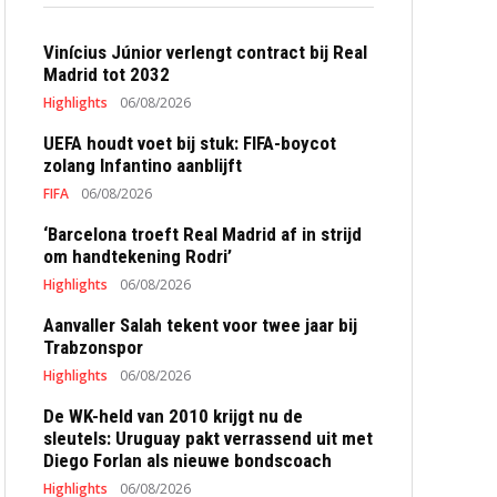
Vinícius Júnior verlengt contract bij Real
Madrid tot 2032
Highlights
06/08/2026
UEFA houdt voet bij stuk: FIFA-boycot
zolang Infantino aanblijft
FIFA
06/08/2026
‘Barcelona troeft Real Madrid af in strijd
om handtekening Rodri’
Highlights
06/08/2026
Aanvaller Salah tekent voor twee jaar bij
Trabzonspor
Highlights
06/08/2026
De WK-held van 2010 krijgt nu de
sleutels: Uruguay pakt verrassend uit met
Diego Forlan als nieuwe bondscoach
Highlights
06/08/2026