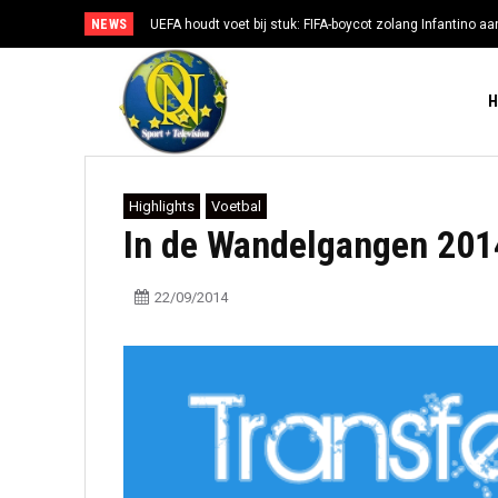
NEWS
UEFA houdt voet bij stuk: FIFA-boycot zolang Infantino aan
Highlights
Voetbal
In de Wandelgangen 201
22/09/2014