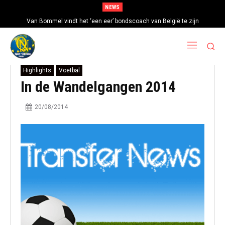
NEWS
Van Bommel vindt het ‘een eer’ bondscoach van België te zijn
Highlights
Voetbal
In de Wandelgangen 2014
20/08/2014