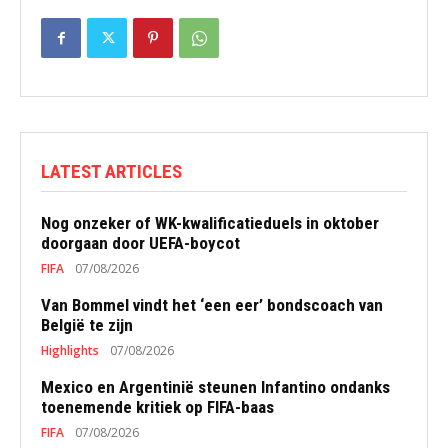
LATEST ARTICLES
Nog onzeker of WK-kwalificatieduels in oktober
doorgaan door UEFA-boycot
FIFA
07/08/2026
Van Bommel vindt het ‘een eer’ bondscoach van
België te zijn
Highlights
07/08/2026
Mexico en Argentinië steunen Infantino ondanks
toenemende kritiek op FIFA-baas
FIFA
07/08/2026