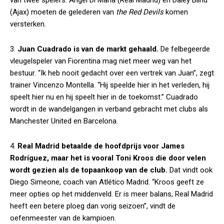
van twee spelers: Ángel Di María (Real Madrid) en Daley Blind
(Ajax) moeten de gelederen van
the Red Devils
komen
versterken.
3.
Juan Cuadrado is van de markt gehaald.
De felbegeerde
vleugelspeler van Fiorentina mag niet meer weg van het
bestuur. “Ik heb nooit gedacht over een vertrek van Juan”, zegt
trainer Vincenzo Montella. “Hij speelde hier in het verleden, hij
speelt hier nu en hij speelt hier in de toekomst.” Cuadrado
wordt in de wandelgangen in verband gebracht met clubs als
Manchester United en Barcelona.
4.
Real Madrid betaalde de hoofdprijs voor James
Rodríguez, maar het is vooral Toni Kroos die door velen
wordt gezien als de topaankoop van de club.
Dat vindt ook
Diego Simeone, coach van Atlético Madrid. “Kroos geeft ze
meer opties op het middenveld. Er is meer balans, Real Madrid
heeft een betere ploeg dan vorig seizoen”, vindt de
oefenmeester van de kampioen.