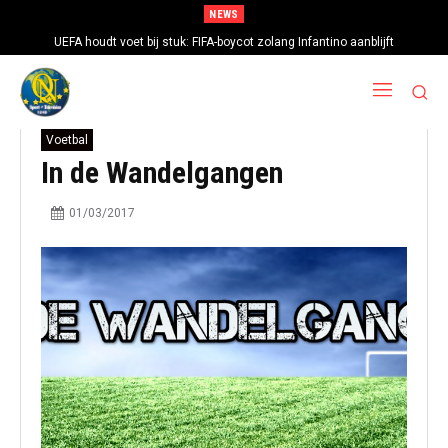
NEWS
UEFA houdt voet bij stuk: FIFA-boycot zolang Infantino aanblijft
Voetbal
In de Wandelgangen
01/03/2017