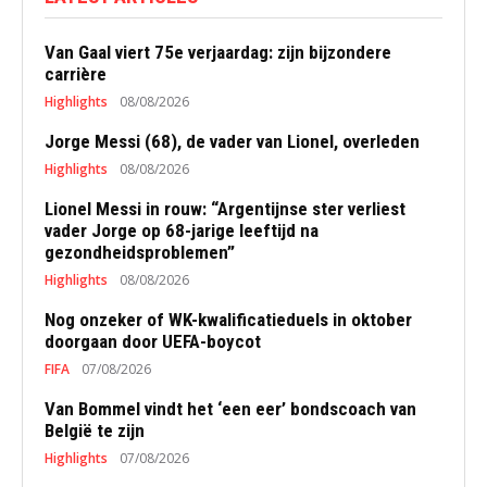
Van Gaal viert 75e verjaardag: zijn bijzondere
carrière
Highlights
08/08/2026
Jorge Messi (68), de vader van Lionel, overleden
Highlights
08/08/2026
Lionel Messi in rouw: “Argentijnse ster verliest
vader Jorge op 68-jarige leeftijd na
gezondheidsproblemen”
Highlights
08/08/2026
Nog onzeker of WK-kwalificatieduels in oktober
doorgaan door UEFA-boycot
FIFA
07/08/2026
Van Bommel vindt het ‘een eer’ bondscoach van
België te zijn
Highlights
07/08/2026