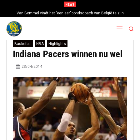
NEWS
Van Bommel vindt het ‘een eer’ bondscoach van België te zijn
Basketbal
NBA
Highlights
Indiana Pacers winnen nu wel
23/04/2014