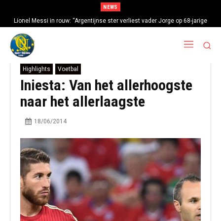
NEWS
Lionel Messi in rouw: “Argentijnse ster verliest vader Jorge op 68-jarige
leeftijd na gezondheidsproblemen”
Highlights
Voetbal
Iniesta: Van het allerhoogste
naar het allerlaagste
18/06/2014