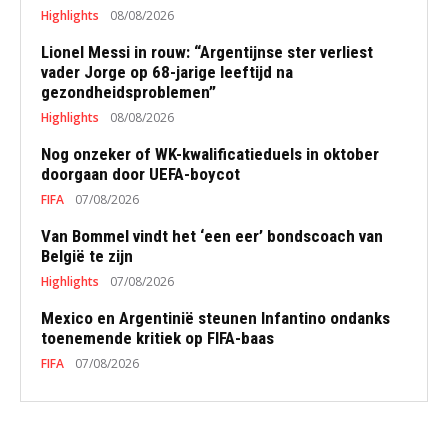
Highlights
08/08/2026
Lionel Messi in rouw: “Argentijnse ster verliest
vader Jorge op 68-jarige leeftijd na
gezondheidsproblemen”
Highlights
08/08/2026
Nog onzeker of WK-kwalificatieduels in oktober
doorgaan door UEFA-boycot
FIFA
07/08/2026
Van Bommel vindt het ‘een eer’ bondscoach van
België te zijn
Highlights
07/08/2026
Mexico en Argentinië steunen Infantino ondanks
toenemende kritiek op FIFA-baas
FIFA
07/08/2026