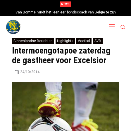
NEWS
Van Bommel vindt het ‘een eer’ bondscoach van België te zijn
Binnenlandse Berichten
Highlights
Voetbal
SVB
Intermoengotapoe zaterdag
de gastheer voor Excelsior
24/10/2014