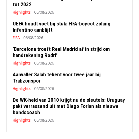
tot 2032
Highlights
06/08/2026
UEFA houdt voet bij stuk: FIFA-boycot zolang
Infantino aanblijft
FIFA
06/08/2026
‘Barcelona troeft Real Madrid af in strijd om
handtekening Rodri’
Highlights
06/08/2026
Aanvaller Salah tekent voor twee jaar bij
Trabzonspor
Highlights
06/08/2026
De WK-held van 2010 krijgt nu de sleutels: Uruguay
pakt verrassend uit met Diego Forlan als nieuwe
bondscoach
Highlights
06/08/2026