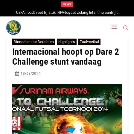
NEWS
UEFA houdt voet bij stuk: FIFA-boycot zolang Infantino aanblijft
Binnenlandse Berichten
Highlights
Zaalvoetbal
Internacional hoopt op Dare 2
Challenge stunt vandaag
13/08/2014