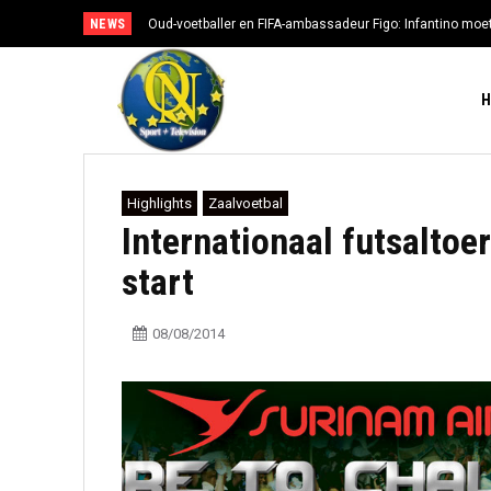
NEWS
Oud-voetballer en FIFA-ambassadeur Figo: Infantino moe
Highlights
Zaalvoetbal
Internationaal futsalto
start
08/08/2014