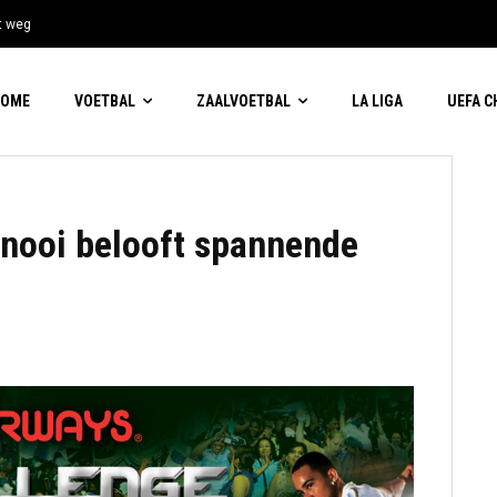
t weg
HOME
VOETBAL
ZAALVOETBAL
LA LIGA
UEFA 
ernooi belooft spannende