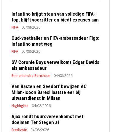
Infantino krijgt steun van volledige FIFA-
top, blijft voorzitter en biedt excuses aan
FIFA
05/08/2026
Oud-voetballer en FIFA-ambassadeur Figo:
Infantino moet weg
FIFA
05/08/2026
SV Coronie Boys verwelkomt Edgar Davids
als ambassadeur
Binnenlandse Berichten
04/08/2026
Van Basten en Seedorf bewijzen AC
Milan-icoon Baresi laatste eer bij
uitvaartdienst in Milaan
Highlights
04/08/2026
Ajax rondt huurovereenkomst met
doelman Ter Stegen af
Eredivisie
04/08/2026