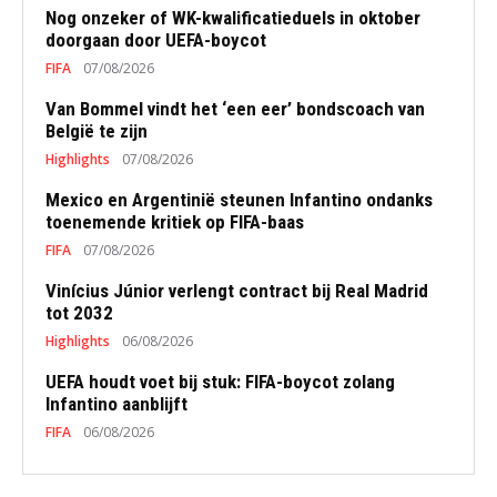
Nog onzeker of WK-kwalificatieduels in oktober
doorgaan door UEFA-boycot
FIFA
07/08/2026
Van Bommel vindt het ‘een eer’ bondscoach van
België te zijn
Highlights
07/08/2026
Mexico en Argentinië steunen Infantino ondanks
toenemende kritiek op FIFA-baas
FIFA
07/08/2026
Vinícius Júnior verlengt contract bij Real Madrid
tot 2032
Highlights
06/08/2026
UEFA houdt voet bij stuk: FIFA-boycot zolang
Infantino aanblijft
FIFA
06/08/2026