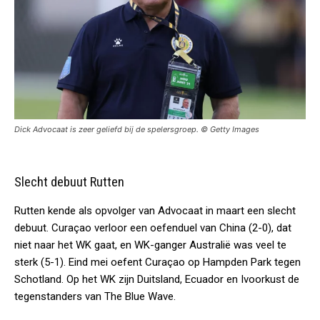
Dick Advocaat is zeer geliefd bij de spelersgroep. © Getty Images
Slecht debuut Rutten
Rutten kende als opvolger van Advocaat in maart een slecht
debuut. Curaçao verloor een oefenduel van China (2-0), dat
niet naar het WK gaat, en WK-ganger Australië was veel te
sterk (5-1). Eind mei oefent Curaçao op Hampden Park tegen
Schotland. Op het WK zijn Duitsland, Ecuador en Ivoorkust de
tegenstanders van The Blue Wave.