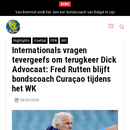
NEWS
Van Bommel vindt het ‘een eer’ bondscoach van België te zijn
Highlights
Voetbal
FIFA
WK
Internationals vragen
tevergeefs om terugkeer Dick
Advocaat: Fred Rutten blijft
bondscoach Curaçao tijdens
het WK
08/05/2026