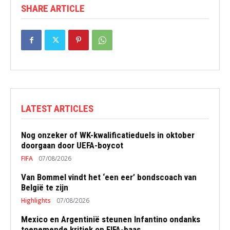
SHARE ARTICLE
LATEST ARTICLES
Nog onzeker of WK-kwalificatieduels in oktober
doorgaan door UEFA-boycot
FIFA
07/08/2026
Van Bommel vindt het ‘een eer’ bondscoach van
België te zijn
Highlights
07/08/2026
Mexico en Argentinië steunen Infantino ondanks
toenemende kritiek op FIFA-baas