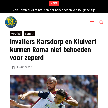
NEWS
Van Bommel vindt het ‘een eer’ bondscoach van België te zijn
Voetbal
Serie A
Invallers Karsdorp en Kluivert
kunnen Roma niet behoeden
voor zeperd
16/09/2018