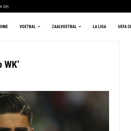
e zijn
HOME
VOETBAL
ZAALVOETBAL
LA LIGA
UEFA 
p WK’