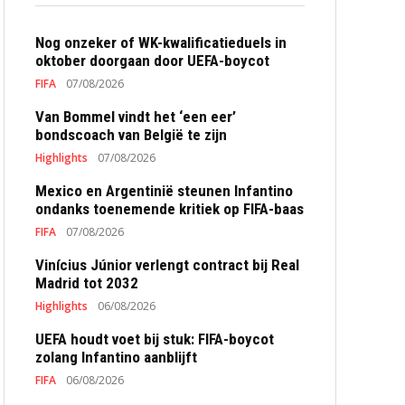
Nog onzeker of WK-kwalificatieduels in
oktober doorgaan door UEFA-boycot
FIFA
07/08/2026
Van Bommel vindt het ‘een eer’
bondscoach van België te zijn
Highlights
07/08/2026
Mexico en Argentinië steunen Infantino
ondanks toenemende kritiek op FIFA-baas
FIFA
07/08/2026
Vinícius Júnior verlengt contract bij Real
Madrid tot 2032
Highlights
06/08/2026
UEFA houdt voet bij stuk: FIFA-boycot
zolang Infantino aanblijft
FIFA
06/08/2026