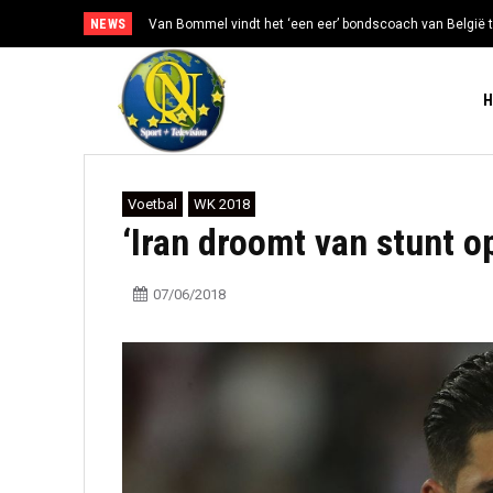
NEWS
Van Bommel vindt het ‘een eer’ bondscoach van België t
Voetbal
WK 2018
‘Iran droomt van stunt o
07/06/2018