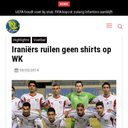
NEWS
UEFA houdt voet bij stuk: FIFA-boycot zolang Infantino aanblijft
Highlights
Voetbal
Iraniërs ruilen geen shirts op
WK
09/05/2014