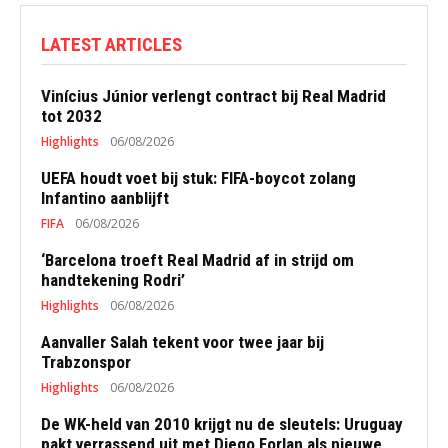
LATEST ARTICLES
Vinícius Júnior verlengt contract bij Real Madrid
tot 2032
Highlights
06/08/2026
UEFA houdt voet bij stuk: FIFA-boycot zolang
Infantino aanblijft
FIFA
06/08/2026
‘Barcelona troeft Real Madrid af in strijd om
handtekening Rodri’
Highlights
06/08/2026
Aanvaller Salah tekent voor twee jaar bij
Trabzonspor
Highlights
06/08/2026
De WK-held van 2010 krijgt nu de sleutels: Uruguay
pakt verrassend uit met Diego Forlan als nieuwe