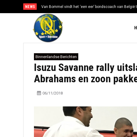
NEWS
Van Bommel vindt het ‘een eer’ bondscoach van België t
Binnenlandse Berichten
Isuzu Savanne rally uit
Abrahams en zoon pakke
06/11/2018