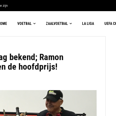
e zijn
HOME
VOETBAL
ZAALVOETBAL
LA LIGA
UEFA 
slag bekend; Ramon
n de hoofdprijs!