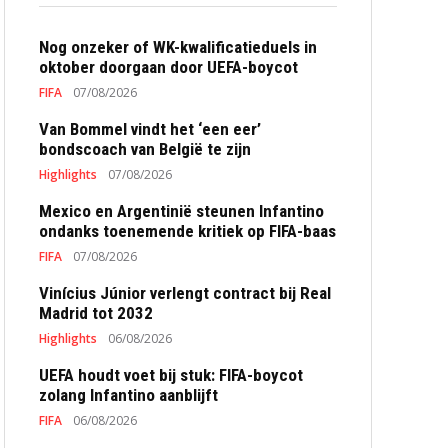
Nog onzeker of WK-kwalificatieduels in
oktober doorgaan door UEFA-boycot
FIFA
07/08/2026
Van Bommel vindt het ‘een eer’
bondscoach van België te zijn
Highlights
07/08/2026
Mexico en Argentinië steunen Infantino
ondanks toenemende kritiek op FIFA-baas
FIFA
07/08/2026
Vinícius Júnior verlengt contract bij Real
Madrid tot 2032
Highlights
06/08/2026
UEFA houdt voet bij stuk: FIFA-boycot
zolang Infantino aanblijft
FIFA
06/08/2026