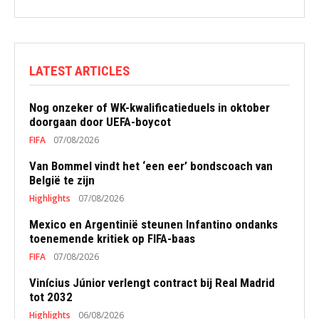
LATEST ARTICLES
Nog onzeker of WK-kwalificatieduels in oktober
doorgaan door UEFA-boycot
FIFA
07/08/2026
Van Bommel vindt het ‘een eer’ bondscoach van
België te zijn
Highlights
07/08/2026
Mexico en Argentinië steunen Infantino ondanks
toenemende kritiek op FIFA-baas
FIFA
07/08/2026
Vinícius Júnior verlengt contract bij Real Madrid
tot 2032
Highlights
06/08/2026