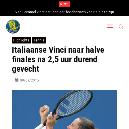
NEWS
Van Bommel vindt het ‘een eer’ bondscoach van België te zijn
Highlights
Tennis
Italiaanse Vinci naar halve
finales na 2,5 uur durend
gevecht
08/09/2015