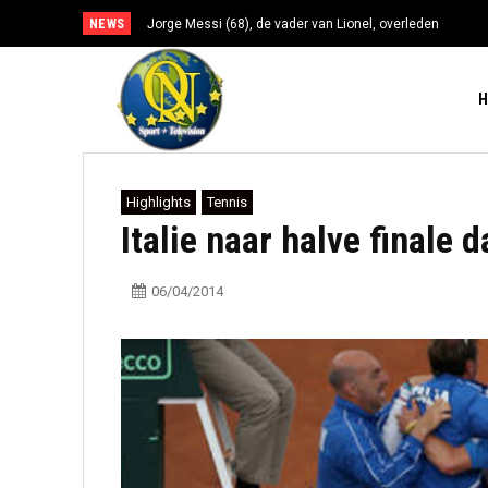
NEWS
Jorge Messi (68), de vader van Lionel, overleden
Highlights
Tennis
Italie naar halve finale 
06/04/2014