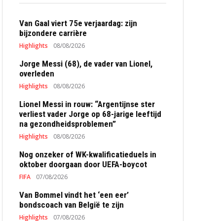
Van Gaal viert 75e verjaardag: zijn
bijzondere carrière
Highlights
08/08/2026
Jorge Messi (68), de vader van Lionel,
overleden
Highlights
08/08/2026
Lionel Messi in rouw: “Argentijnse ster
verliest vader Jorge op 68-jarige leeftijd
na gezondheidsproblemen”
Highlights
08/08/2026
Nog onzeker of WK-kwalificatieduels in
oktober doorgaan door UEFA-boycot
FIFA
07/08/2026
Van Bommel vindt het ‘een eer’
bondscoach van België te zijn
Highlights
07/08/2026