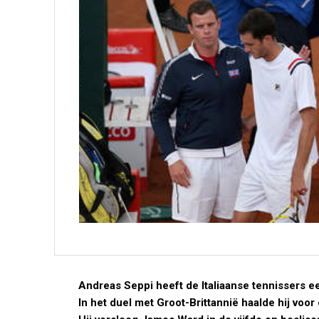
Andreas Seppi heeft de Italiaanse tennissers ee
In het duel met Groot-Brittannië haalde hij voo