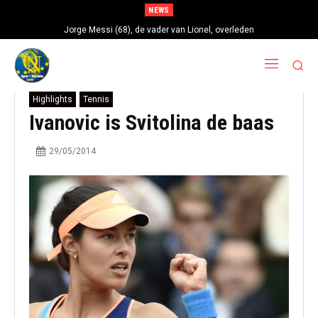
NEWS
Jorge Messi (68), de vader van Lionel, overleden
Highlights
Tennis
Ivanovic is Svitolina de baas
29/05/2014