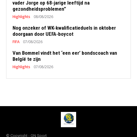
vader Jorge op 68-jarige leeftijd na
gezondheidsproblemen”
Highlights
08/08/2026
Nog onzeker of WK-kwalificatieduels in oktober
doorgaan door UEFA-boycot
FIFA
07/08/2026
Van Bommel vindt het ‘een eer’ bondscoach van
België te zijn
Highlights
07/08/2026
© Copyright - QN Sport