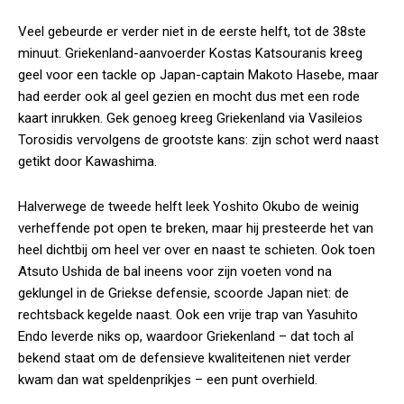
Veel gebeurde er verder niet in de eerste helft, tot de 38ste
minuut. Griekenland-aanvoerder Kostas Katsouranis kreeg
geel voor een tackle op Japan-captain Makoto Hasebe, maar
had eerder ook al geel gezien en mocht dus met een rode
kaart inrukken. Gek genoeg kreeg Griekenland via Vasileios
Torosidis vervolgens de grootste kans: zijn schot werd naast
getikt door Kawashima.
Halverwege de tweede helft leek Yoshito Okubo de weinig
verheffende pot open te breken, maar hij presteerde het van
heel dichtbij om heel ver over en naast te schieten. Ook toen
Atsuto Ushida de bal ineens voor zijn voeten vond na
geklungel in de Griekse defensie, scoorde Japan niet: de
rechtsback kegelde naast. Ook een vrije trap van Yasuhito
Endo leverde niks op, waardoor Griekenland – dat toch al
bekend staat om de defensieve kwaliteitenen niet verder
kwam dan wat speldenprikjes – een punt overhield.