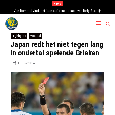
NEWS
Van Bommel vindt het ‘een eer’ bondscoach van België te zijn
Highlights
Voetbal
Japan redt het niet tegen lang
in ondertal spelende Grieken
19/06/2014