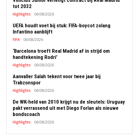
Vinícius Júnior verlengt contract bij Real Madrid
tot 2032
Highlights
06/08/2026
UEFA houdt voet bij stuk: FIFA-boycot zolang
Infantino aanblijft
FIFA
06/08/2026
‘Barcelona troeft Real Madrid af in strijd om
handtekening Rodri’
Highlights
06/08/2026
Aanvaller Salah tekent voor twee jaar bij
Trabzonspor
Highlights
06/08/2026
De WK-held van 2010 krijgt nu de sleutels: Uruguay
pakt verrassend uit met Diego Forlan als nieuwe
bondscoach
Highlights
06/08/2026