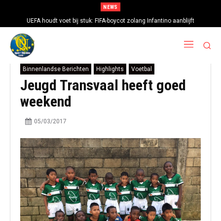
NEWS
UEFA houdt voet bij stuk: FIFA-boycot zolang Infantino aanblijft
Binnenlandse Berichten
Highlights
Voetbal
Jeugd Transvaal heeft goed
weekend
05/03/2017