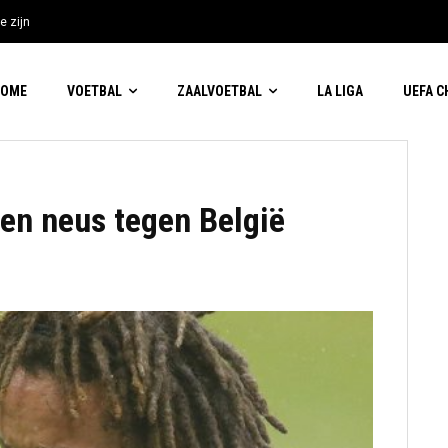
e zijn
HOME
VOETBAL
ZAALVOETBAL
LA LIGA
UEFA 
en neus tegen België