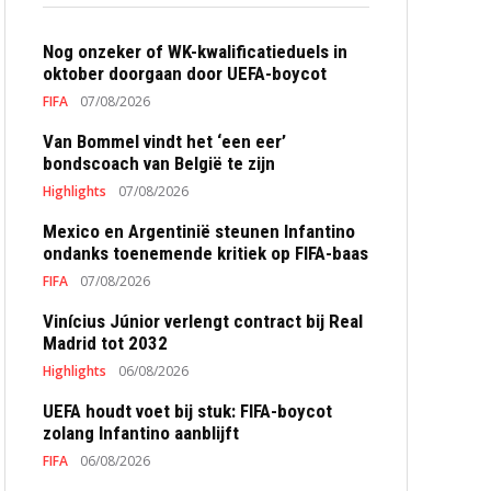
Nog onzeker of WK-kwalificatieduels in
oktober doorgaan door UEFA-boycot
FIFA
07/08/2026
Van Bommel vindt het ‘een eer’
bondscoach van België te zijn
Highlights
07/08/2026
Mexico en Argentinië steunen Infantino
ondanks toenemende kritiek op FIFA-baas
FIFA
07/08/2026
Vinícius Júnior verlengt contract bij Real
Madrid tot 2032
Highlights
06/08/2026
UEFA houdt voet bij stuk: FIFA-boycot
zolang Infantino aanblijft
FIFA
06/08/2026