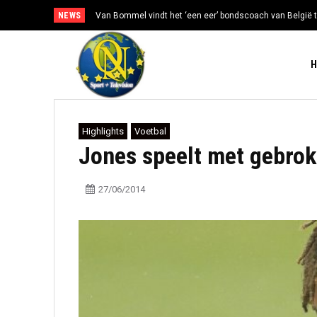
NEWS
Van Bommel vindt het ‘een eer’ bondscoach van België t
Highlights
Voetbal
Jones speelt met gebrok
27/06/2014