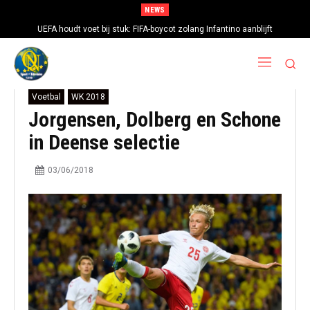
NEWS
UEFA houdt voet bij stuk: FIFA-boycot zolang Infantino aanblijft
Voetbal
WK 2018
Jorgensen, Dolberg en Schone
in Deense selectie
03/06/2018