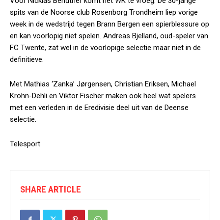
Voor Nicklas Bendtner komt het WK te vroeg. De 30-jarige
spits van de Noorse club Rosenborg Trondheim liep vorige
week in de wedstrijd tegen Brann Bergen een spierblessure op
en kan voorlopig niet spelen. Andreas Bjelland, oud-speler van
FC Twente, zat wel in de voorlopige selectie maar niet in de
definitieve.
Met Mathias ‘Zanka’ Jørgensen, Christian Eriksen, Michael
Krohn-Dehli en Viktor Fischer maken ook heel wat spelers
met een verleden in de Eredivisie deel uit van de Deense
selectie.
Telesport
SHARE ARTICLE