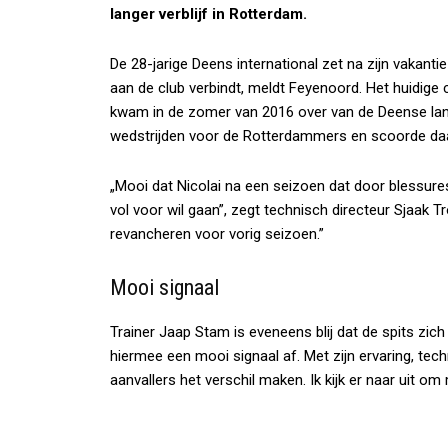
langer verblijf in Rotterdam.
De 28-jarige Deens international zet na zijn vakant
aan de club verbindt, meldt Feyenoord. Het huidige
kwam in de zomer van 2016 over van de Deense lan
wedstrijden voor de Rotterdammers en scoorde daa
„Mooi dat Nicolai na een seizoen dat door blessure
vol voor wil gaan”, zegt technisch directeur Sjaak T
revancheren voor vorig seizoen.”
Mooi signaal
Trainer Jaap Stam is eveneens blij dat de spits zich
hiermee een mooi signaal af. Met zijn ervaring, tec
aanvallers het verschil maken. Ik kijk er naar uit 