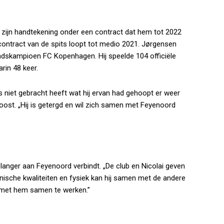
ie zijn handtekening onder een contract dat hem tot 2022
 contract van de spits loopt tot medio 2021. Jørgensen
dskampioen FC Kopenhagen. Hij speelde 104 officiële
rin 48 keer.
s niet gebracht heeft wat hij ervan had gehoopt er weer
roost. „Hij is getergd en wil zich samen met Feyenoord
 langer aan Feyenoord verbindt. „De club en Nicolai geven
hnische kwaliteiten en fysiek kan hij samen met de andere
om met hem samen te werken.”