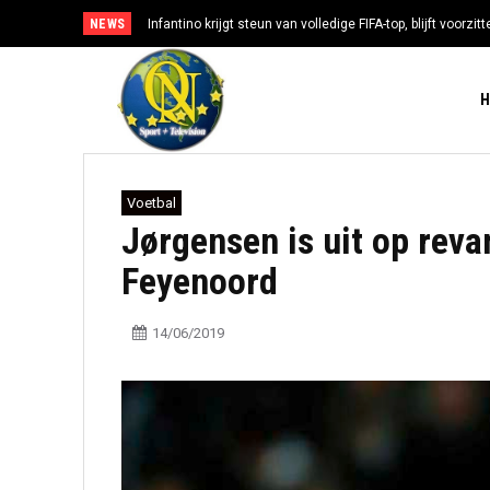
NEWS
Infantino krijgt steun van volledige FIFA-top, blijft voorzi
Voetbal
Jørgensen is uit op reva
Feyenoord
14/06/2019