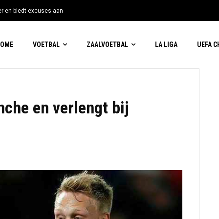
tter en biedt excuses aan
HOME
VOETBAL
ZAALVOETBAL
LA LIGA
UEFA 
nche en verlengt bij