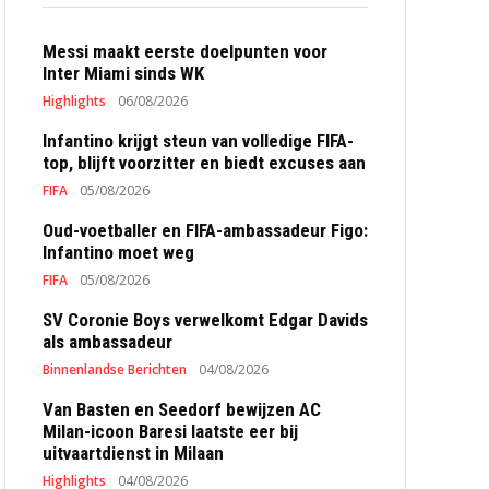
Messi maakt eerste doelpunten voor
Inter Miami sinds WK
Highlights
06/08/2026
Infantino krijgt steun van volledige FIFA-
top, blijft voorzitter en biedt excuses aan
FIFA
05/08/2026
Oud-voetballer en FIFA-ambassadeur Figo:
Infantino moet weg
FIFA
05/08/2026
SV Coronie Boys verwelkomt Edgar Davids
als ambassadeur
Binnenlandse Berichten
04/08/2026
Van Basten en Seedorf bewijzen AC
Milan-icoon Baresi laatste eer bij
uitvaartdienst in Milaan
Highlights
04/08/2026