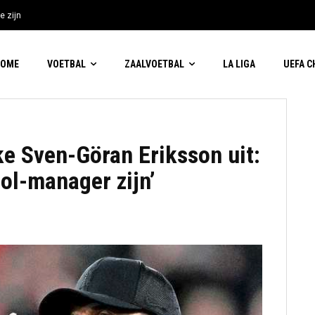
e zijn
HOME
VOETBAL
ZAALVOETBAL
LA LIGA
UEFA 
ke Sven-Göran Eriksson uit:
ol-manager zijn’