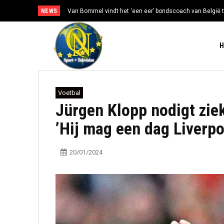
NEWS
Van Bommel vindt het ‘een eer’ bondscoach van België t
Voetbal
Jürgen Klopp nodigt zie
’Hij mag een dag Liverpo
20/01/2024