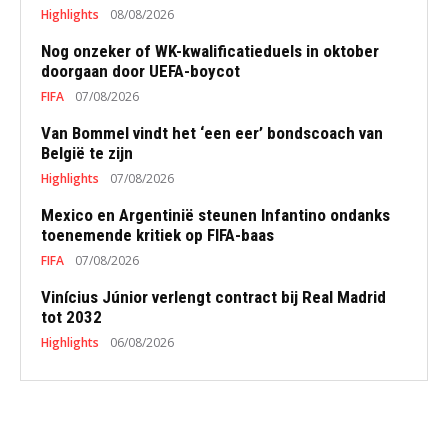
Highlights
08/08/2026
Nog onzeker of WK-kwalificatieduels in oktober
doorgaan door UEFA-boycot
FIFA
07/08/2026
Van Bommel vindt het ‘een eer’ bondscoach van
België te zijn
Highlights
07/08/2026
Mexico en Argentinië steunen Infantino ondanks
toenemende kritiek op FIFA-baas
FIFA
07/08/2026
Vinícius Júnior verlengt contract bij Real Madrid
tot 2032
Highlights
06/08/2026