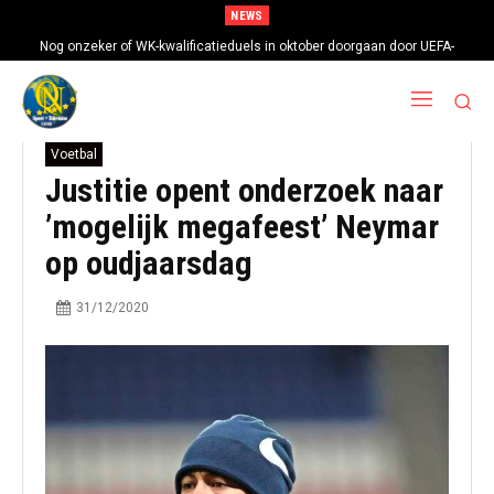
NEWS
Nog onzeker of WK-kwalificatieduels in oktober doorgaan door UEFA-
boycot
Voetbal
Justitie opent onderzoek naar
’mogelijk megafeest’ Neymar
op oudjaarsdag
31/12/2020