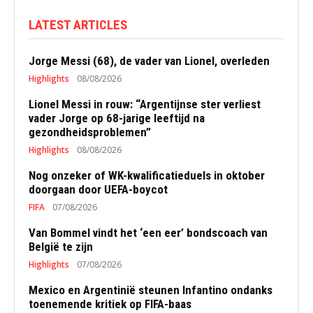
LATEST ARTICLES
Jorge Messi (68), de vader van Lionel, overleden
Highlights
08/08/2026
Lionel Messi in rouw: “Argentijnse ster verliest
vader Jorge op 68-jarige leeftijd na
gezondheidsproblemen”
Highlights
08/08/2026
Nog onzeker of WK-kwalificatieduels in oktober
doorgaan door UEFA-boycot
FIFA
07/08/2026
Van Bommel vindt het ‘een eer’ bondscoach van
België te zijn
Highlights
07/08/2026
Mexico en Argentinië steunen Infantino ondanks
toenemende kritiek op FIFA-baas