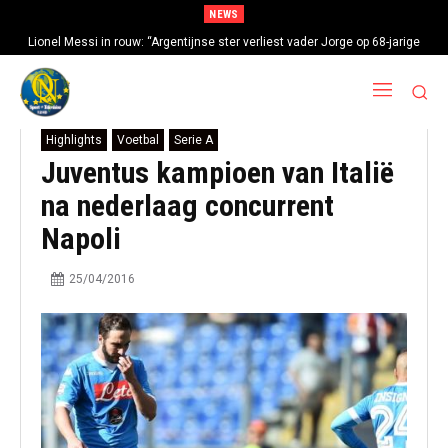
NEWS
Lionel Messi in rouw: “Argentijnse ster verliest vader Jorge op 68-jarige
leeftijd na gezondheidsproblemen”
Highlights
Voetbal
Serie A
Juventus kampioen van Italië
na nederlaag concurrent
Napoli
25/04/2016