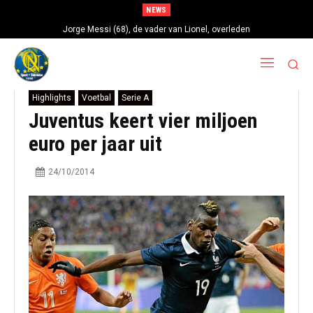
NEWS
Jorge Messi (68), de vader van Lionel, overleden
Highlights
Voetbal
Serie A
Juventus keert vier miljoen
euro per jaar uit
24/10/2014