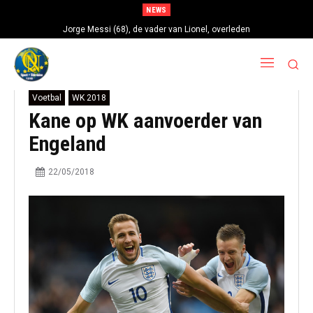
NEWS
Jorge Messi (68), de vader van Lionel, overleden
Voetbal
WK 2018
Kane op WK aanvoerder van
Engeland
22/05/2018