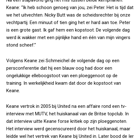
Na een stapavond ging het mis tussen beide kemphanen.
Keane: “Ik heb schoon genoeg van jou, zei Peter. Het is tijd dat
we het uitvechten. Nicky Butt was de scheidsrechter bij onze
vechtpartij. Een minuut of tien ging het er hard aan toe. Peter
is een grote gast. Ik gaf hem een kopstoot. De volgende dag
werd ik wakker met een pijnlijke hand en één van mijn vingers
stond scheef.”
Volgens Keane zei Schmeichel de volgende dag op een
persconferentie dat hij een blauw oog had door een
ongelukkige elleboogstoot van een ploeggenoot op de
training. In werkelijkheid kwam dat door de kopstoot van
Keane.
Keane vertrok in 2005 bij United na een affaire rond een tv-
interview met MUTV, het huiskanaal van de Britse topclub. In
dat interview uitte Keane forse kritiek op zijn ploeggenoten.
Het interview werd gecenscureerd door het huiskanaal, maar
leidde wel het vertrek van Keane bij United in. Later bood de Ier