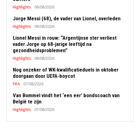
Highlights
08/08/2026
Jorge Messi (68), de vader van Lionel, overleden
Highlights
08/08/2026
Lionel Messi in rouw: “Argentijnse ster verliest
vader Jorge op 68-jarige leeftijd na
gezondheidsproblemen”
Highlights
08/08/2026
Nog onzeker of WK-kwalificatieduels in oktober
doorgaan door UEFA-boycot
FIFA
07/08/2026
Van Bommel vindt het ‘een eer’ bondscoach van
België te zijn
Highlights
07/08/2026