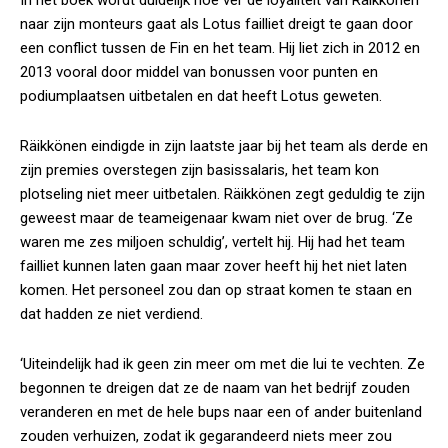
In het boek wordt duidelijk hoe ver de loyaliteit van Räikkönen
naar zijn monteurs gaat als Lotus failliet dreigt te gaan door
een conflict tussen de Fin en het team. Hij liet zich in 2012 en
2013 vooral door middel van bonussen voor punten en
podiumplaatsen uitbetalen en dat heeft Lotus geweten.
Räikkönen eindigde in zijn laatste jaar bij het team als derde en
zijn premies overstegen zijn basissalaris, het team kon
plotseling niet meer uitbetalen. Räikkönen zegt geduldig te zijn
geweest maar de teameigenaar kwam niet over de brug. ‘Ze
waren me zes miljoen schuldig’, vertelt hij. Hij had het team
failliet kunnen laten gaan maar zover heeft hij het niet laten
komen. Het personeel zou dan op straat komen te staan en
dat hadden ze niet verdiend.
‘Uiteindelijk had ik geen zin meer om met die lui te vechten. Ze
begonnen te dreigen dat ze de naam van het bedrijf zouden
veranderen en met de hele bups naar een of ander buitenland
zouden verhuizen, zodat ik gegarandeerd niets meer zou