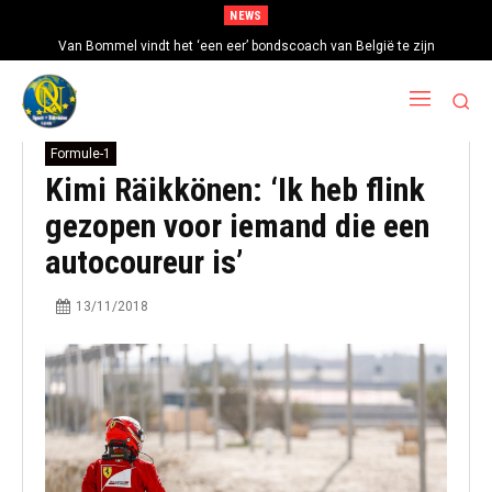
NEWS
Van Bommel vindt het ‘een eer’ bondscoach van België te zijn
Formule-1
Kimi Räikkönen: ‘Ik heb flink
gezopen voor iemand die een
autocoureur is’
13/11/2018