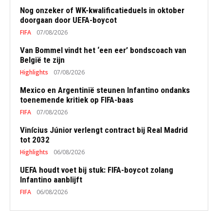
Nog onzeker of WK-kwalificatieduels in oktober
doorgaan door UEFA-boycot
FIFA
07/08/2026
Van Bommel vindt het ‘een eer’ bondscoach van
België te zijn
Highlights
07/08/2026
Mexico en Argentinië steunen Infantino ondanks
toenemende kritiek op FIFA-baas
FIFA
07/08/2026
Vinícius Júnior verlengt contract bij Real Madrid
tot 2032
Highlights
06/08/2026
UEFA houdt voet bij stuk: FIFA-boycot zolang
Infantino aanblijft
FIFA
06/08/2026