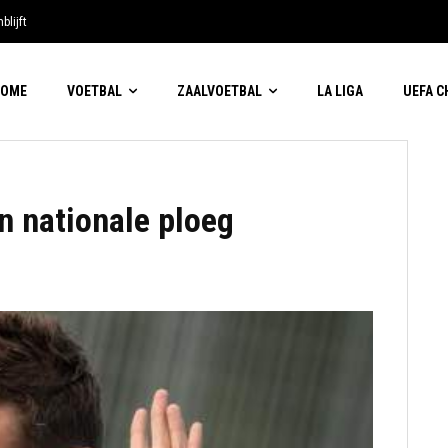
blijft
HOME
VOETBAL
ZAALVOETBAL
LA LIGA
UEFA 
n nationale ploeg