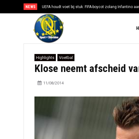
NEWS
UEFA houdt voet bij stuk: FIFA-boycot zolang Infantino aan
Highlights
Voetbal
Klose neemt afscheid va
11/08/2014