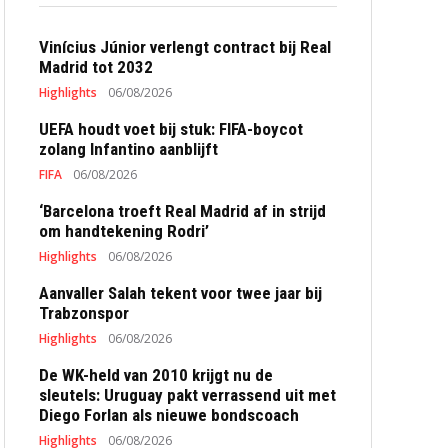
Vinícius Júnior verlengt contract bij Real
Madrid tot 2032
Highlights
06/08/2026
UEFA houdt voet bij stuk: FIFA-boycot
zolang Infantino aanblijft
FIFA
06/08/2026
‘Barcelona troeft Real Madrid af in strijd
om handtekening Rodri’
Highlights
06/08/2026
Aanvaller Salah tekent voor twee jaar bij
Trabzonspor
Highlights
06/08/2026
De WK-held van 2010 krijgt nu de
sleutels: Uruguay pakt verrassend uit met
Diego Forlan als nieuwe bondscoach
Highlights
06/08/2026