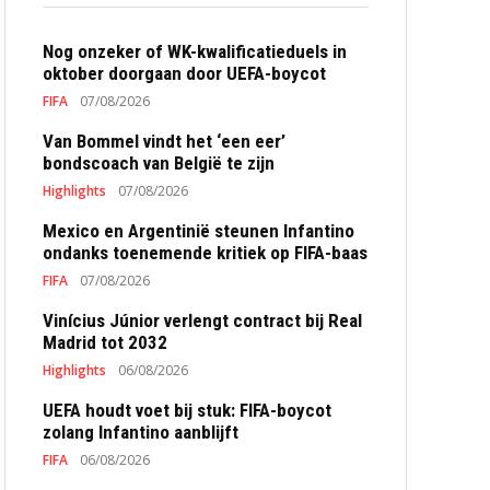
Nog onzeker of WK-kwalificatieduels in
oktober doorgaan door UEFA-boycot
FIFA
07/08/2026
Van Bommel vindt het ‘een eer’
bondscoach van België te zijn
Highlights
07/08/2026
Mexico en Argentinië steunen Infantino
ondanks toenemende kritiek op FIFA-baas
FIFA
07/08/2026
Vinícius Júnior verlengt contract bij Real
Madrid tot 2032
Highlights
06/08/2026
UEFA houdt voet bij stuk: FIFA-boycot
zolang Infantino aanblijft
FIFA
06/08/2026