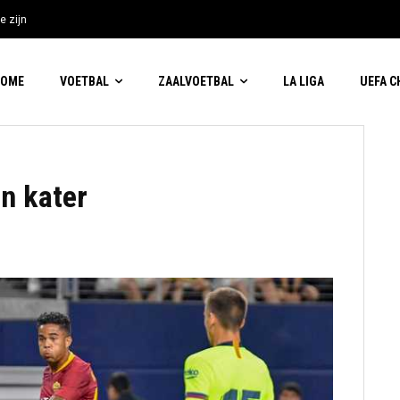
e zijn
HOME
VOETBAL
ZAALVOETBAL
LA LIGA
UEFA 
en kater