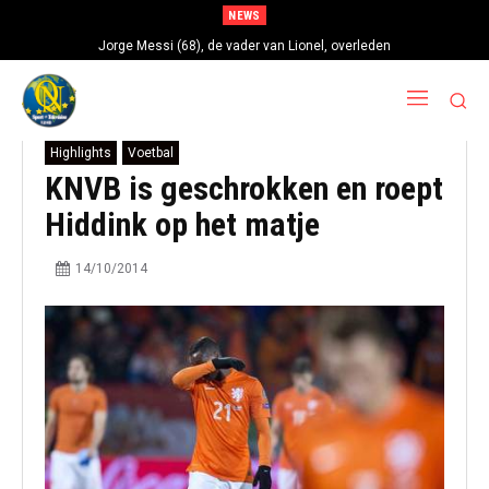
NEWS
Jorge Messi (68), de vader van Lionel, overleden
Highlights
Voetbal
KNVB is geschrokken en roept
Hiddink op het matje
14/10/2014