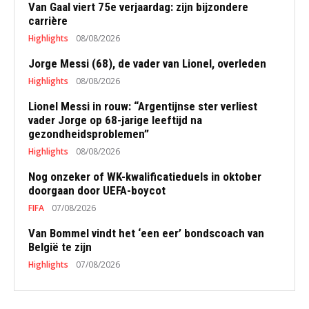
Van Gaal viert 75e verjaardag: zijn bijzondere
carrière
Highlights
08/08/2026
Jorge Messi (68), de vader van Lionel, overleden
Highlights
08/08/2026
Lionel Messi in rouw: “Argentijnse ster verliest
vader Jorge op 68-jarige leeftijd na
gezondheidsproblemen”
Highlights
08/08/2026
Nog onzeker of WK-kwalificatieduels in oktober
doorgaan door UEFA-boycot
FIFA
07/08/2026
Van Bommel vindt het ‘een eer’ bondscoach van
België te zijn
Highlights
07/08/2026