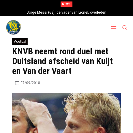
NEWS
Jorge Messi (68), de vader van Lionel, overleden
Voetbal
KNVB neemt rond duel met
Duitsland afscheid van Kuijt
en Van der Vaart
07/09/2018