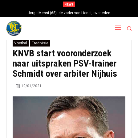
NEWS
Jorge Messi (68), de vader van Lionel, overleden
Voetbal
Eredivisie
KNVB start vooronderzoek
naar uitspraken PSV-trainer
Schmidt over arbiter Nijhuis
19/01/2021