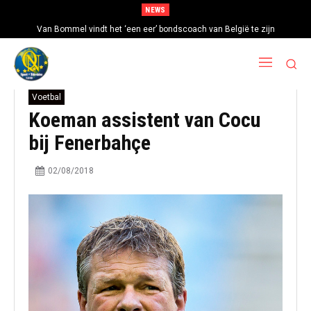
NEWS
Van Bommel vindt het ‘een eer’ bondscoach van België te zijn
Voetbal
Koeman assistent van Cocu
bij Fenerbahçe
02/08/2018