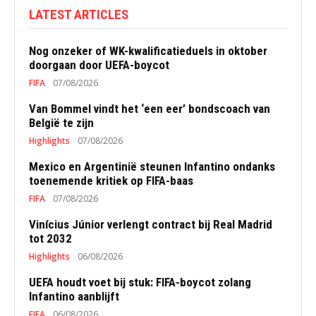
LATEST ARTICLES
Nog onzeker of WK-kwalificatieduels in oktober
doorgaan door UEFA-boycot
FIFA
07/08/2026
Van Bommel vindt het ‘een eer’ bondscoach van
België te zijn
Highlights
07/08/2026
Mexico en Argentinië steunen Infantino ondanks
toenemende kritiek op FIFA-baas
FIFA
07/08/2026
Vinícius Júnior verlengt contract bij Real Madrid
tot 2032
Highlights
06/08/2026
UEFA houdt voet bij stuk: FIFA-boycot zolang
Infantino aanblijft
FIFA
06/08/2026