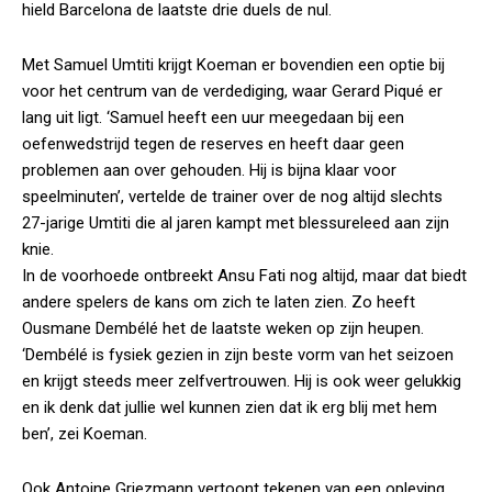
hield Barcelona de laatste drie duels de nul.
Met Samuel Umtiti krijgt Koeman er bovendien een optie bij
voor het centrum van de verdediging, waar Gerard Piqué er
lang uit ligt. ‘Samuel heeft een uur meegedaan bij een
oefenwedstrijd tegen de reserves en heeft daar geen
problemen aan over gehouden. Hij is bijna klaar voor
speelminuten’, vertelde de trainer over de nog altijd slechts
27-jarige Umtiti die al jaren kampt met blessureleed aan zijn
knie.
In de voorhoede ontbreekt Ansu Fati nog altijd, maar dat biedt
andere spelers de kans om zich te laten zien. Zo heeft
Ousmane Dembélé het de laatste weken op zijn heupen.
‘Dembélé is fysiek gezien in zijn beste vorm van het seizoen
en krijgt steeds meer zelfvertrouwen. Hij is ook weer gelukkig
en ik denk dat jullie wel kunnen zien dat ik erg blij met hem
ben’, zei Koeman.
Ook Antoine Griezmann vertoont tekenen van een opleving.