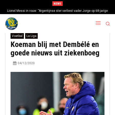
NEWS
Lionel Messi in rouw: “Argentijnse ster verliest vader Jorge op 68-jarige
leeftijd na gezondheidsproblemen”
Voetbal
La Liga
Koeman blij met Dembélé en
goede nieuws uit ziekenboeg
04/12/2020