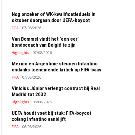
Nog onzeker of WK-kwalificatieduels in
oktober doorgaan door UEFA-boycot
FIFA
07/08/2026
Van Bommel vindt het ‘een eer’
bondscoach van België te zijn
Highlights
07/08/2026
Mexico en Argentinië steunen Infantino
ondanks toenemende kritiek op FIFA-baas
FIFA
07/08/2026
Vinícius Júnior verlengt contract bij Real
Madrid tot 2032
Highlights
06/08/2026
UEFA houdt voet bij stuk: FIFA-boycot
zolang Infantino aanblijft
FIFA
06/08/2026