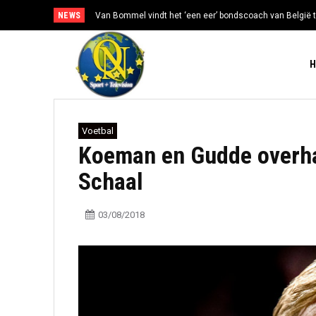
NEWS
Van Bommel vindt het ‘een eer’ bondscoach van België t
Voetbal
Koeman en Gudde overha
Schaal
03/08/2018