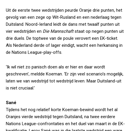
Uit de eerste twee wedstrijden peurde Oranje drie punten, het
gevolg van een zege op Wit-Rusland en een nederlaag tegen
Duitsland. Noord-Ierland leidt de dans met twaalf punten uit
vier wedstrijden en
Die Mannschaft
staat op negen punten uit
drie duels. De toptwee van de poule verovert een EK-ticket.
Als Nederland derde of lager eindigt, wacht een herkansing in
de Nations League-play-offs.
‘Ik wil niet zo panisch doen als er hier en daar wordt
geschreven’, meldde Koeman. ‘Er zijn veel scenario’s mogelijk,
laten we van wedstrijd tot wedstrijd leven. Maar Duitsland-uit
is niet cruciaal.’
Sané
Tijdens het nog relatief korte Koeman-bewind wordt het al
Oranjes vierde wedstrijd tegen Duitsland, na twee eerdere
Nations League-confrontaties en het duel van maart in de EK-
kwalificatie. Leroy Sané was in die laatste wedstrijd een ware