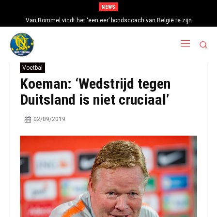
NEWS
Van Bommel vindt het ‘een eer’ bondscoach van België te zijn
Voetbal
Koeman: ‘Wedstrijd tegen
Duitsland is niet cruciaal’
02/09/2019