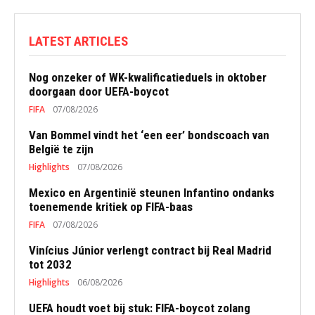
LATEST ARTICLES
Nog onzeker of WK-kwalificatieduels in oktober
doorgaan door UEFA-boycot
FIFA
07/08/2026
Van Bommel vindt het ‘een eer’ bondscoach van
België te zijn
Highlights
07/08/2026
Mexico en Argentinië steunen Infantino ondanks
toenemende kritiek op FIFA-baas
FIFA
07/08/2026
Vinícius Júnior verlengt contract bij Real Madrid
tot 2032
Highlights
06/08/2026
UEFA houdt voet bij stuk: FIFA-boycot zolang