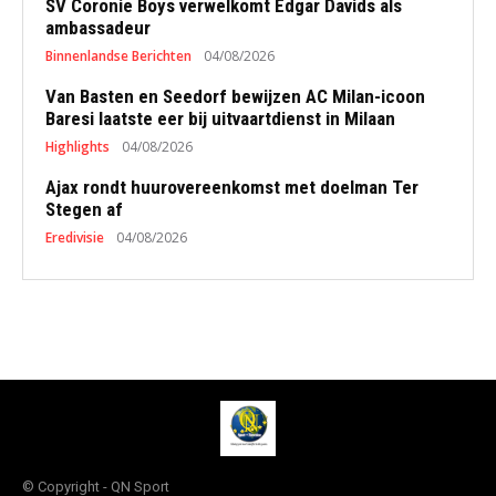
SV Coronie Boys verwelkomt Edgar Davids als
ambassadeur
Binnenlandse Berichten
04/08/2026
Van Basten en Seedorf bewijzen AC Milan-icoon
Baresi laatste eer bij uitvaartdienst in Milaan
Highlights
04/08/2026
Ajax rondt huurovereenkomst met doelman Ter
Stegen af
Eredivisie
04/08/2026
© Copyright - QN Sport