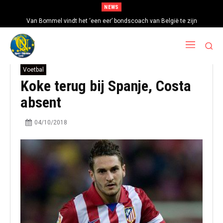
NEWS
Van Bommel vindt het ‘een eer’ bondscoach van België te zijn
Voetbal
Koke terug bij Spanje, Costa
absent
04/10/2018