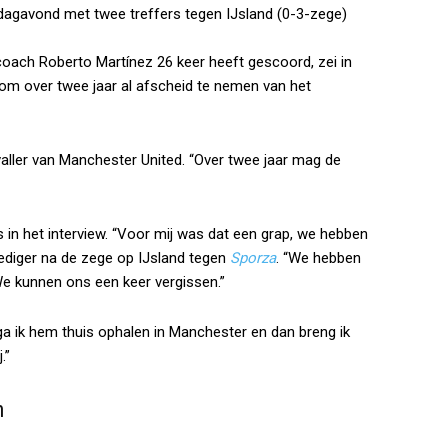
nsdagavond met twee treffers tegen IJsland (0-3-zege)
scoach Roberto Martínez 26 keer heeft gescoord, zei in
s om over twee jaar al afscheid te nemen van het
nvaller van Manchester United. “Over twee jaar mag de
 in het interview. “Voor mij was dat een grap, we hebben
dediger na de zege op IJsland tegen
Sporza
. “We hebben
e kunnen ons een keer vergissen.”
a ik hem thuis ophalen in Manchester en dan breng ik
.”
n