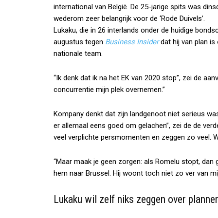
international van België. De 25-jarige spits was di
wederom zeer belangrijk voor de ‘Rode Duivels’.
Lukaku, die in 26 interlands onder de huidige bond
augustus tegen
Business Insider
dat hij van plan i
nationale team.
“Ik denk dat ik na het EK van 2020 stop”, zei de aa
concurrentie mijn plek overnemen.”
Kompany denkt dat zijn landgenoot niet serieus was
er allemaal eens goed om gelachen”, zei de de ver
veel verplichte persmomenten en zeggen zo veel. W
“Maar maak je geen zorgen: als Romelu stopt, dan g
hem naar Brussel. Hij woont toch niet zo ver van mij
Lukaku wil zelf niks zeggen over planne