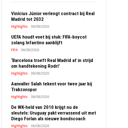
Vinícius Júnior verlengt contract bij Real
Madrid tot 2032
Highlights
06/08/2026
UEFA houdt voet bij stuk: FIFA-boycot
zolang Infantino aanblijft
FIFA
06/08/2026
‘Barcelona troeft Real Madrid af in strijd
om handtekening Rodri’
Highlights
06/08/2026
Aanvaller Salah tekent voor twee jaar bij
Trabzonspor
Highlights
06/08/2026
De WK-held van 2010 krijgt nu de
sleutels: Uruguay pakt verrassend uit met
Diego Forlan als nieuwe bondscoach
Highlights
06/08/2026