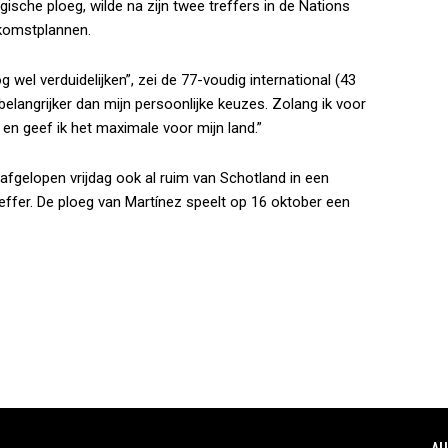
gische ploeg, wilde na zijn twee treffers in de Nations
ekomstplannen.
 wel verduidelijken”, zei de 77-voudig international (43
 belangrijker dan mijn persoonlijke keuzes. Zolang ik voor
r en geef ik het maximale voor mijn land.”
fgelopen vrijdag ook al ruim van Schotland in een
ffer. De ploeg van Martínez speelt op 16 oktober een
AU