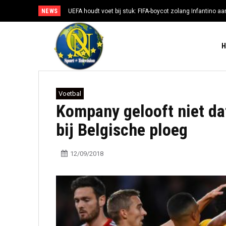
NEWS
UEFA houdt voet bij stuk: FIFA-boycot zolang Infantino aan
Voetbal
Kompany gelooft niet da
bij Belgische ploeg
12/09/2018