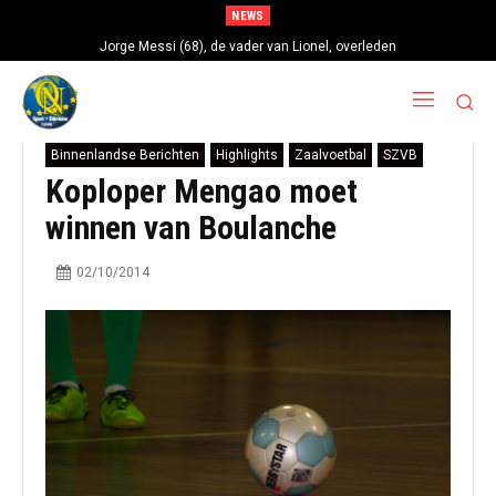
NEWS
Jorge Messi (68), de vader van Lionel, overleden
Binnenlandse Berichten
Highlights
Zaalvoetbal
SZVB
Koploper Mengao moet
winnen van Boulanche
02/10/2014