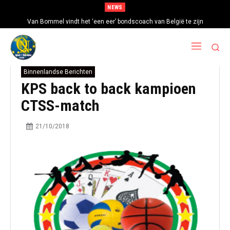
NEWS
Van Bommel vindt het ‘een eer’ bondscoach van België te zijn
Binnenlandse Berichten
KPS back to back kampioen
CTSS-match
21/10/2018