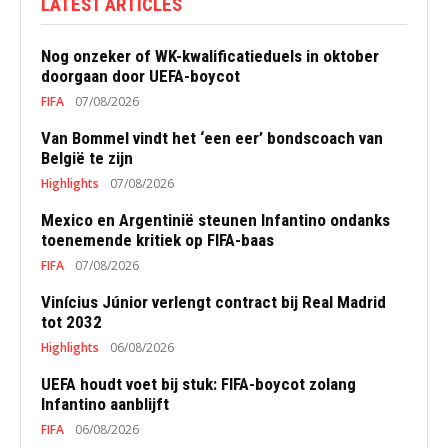
LATEST ARTICLES
Nog onzeker of WK-kwalificatieduels in oktober
doorgaan door UEFA-boycot
FIFA
07/08/2026
Van Bommel vindt het ‘een eer’ bondscoach van
België te zijn
Highlights
07/08/2026
Mexico en Argentinië steunen Infantino ondanks
toenemende kritiek op FIFA-baas
FIFA
07/08/2026
Vinícius Júnior verlengt contract bij Real Madrid
tot 2032
Highlights
06/08/2026
UEFA houdt voet bij stuk: FIFA-boycot zolang
Infantino aanblijft
FIFA
06/08/2026