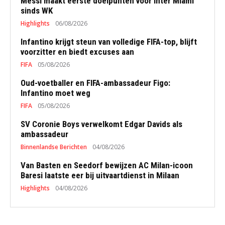
Messi maakt eerste doelpunten voor Inter Miami
sinds WK
Highlights
06/08/2026
Infantino krijgt steun van volledige FIFA-top, blijft
voorzitter en biedt excuses aan
FIFA
05/08/2026
Oud-voetballer en FIFA-ambassadeur Figo:
Infantino moet weg
FIFA
05/08/2026
SV Coronie Boys verwelkomt Edgar Davids als
ambassadeur
Binnenlandse Berichten
04/08/2026
Van Basten en Seedorf bewijzen AC Milan-icoon
Baresi laatste eer bij uitvaartdienst in Milaan
Highlights
04/08/2026