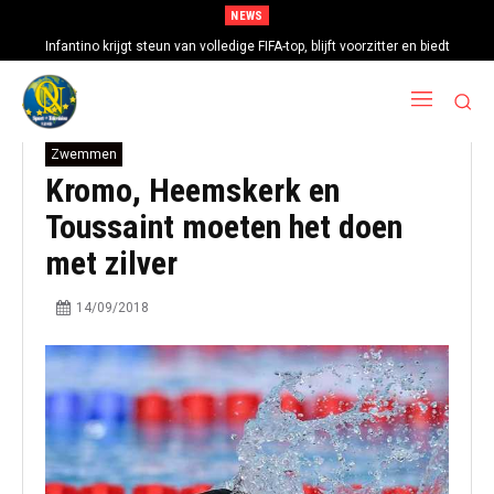
NEWS
Infantino krijgt steun van volledige FIFA-top, blijft voorzitter en biedt
excuses aan
Zwemmen
Kromo, Heemskerk en
Toussaint moeten het doen
met zilver
14/09/2018