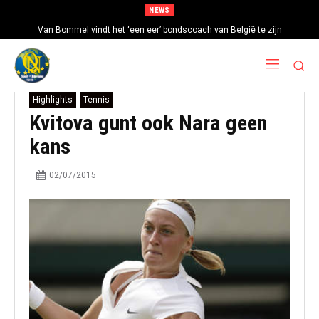
NEWS
Van Bommel vindt het ‘een eer’ bondscoach van België te zijn
Highlights
Tennis
Kvitova gunt ook Nara geen
kans
02/07/2015