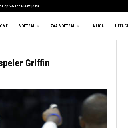
e op 68-jarige leeftijd na
HOME
VOETBAL
ZAALVOETBAL
LA LIGA
UEFA 
peler Griffin