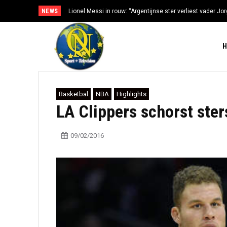
NEWS
Lionel Messi in rouw: “Argentijnse ster verliest vader Jorg
gezondheidsproblemen”
Basketbal
NBA
Highlights
LA Clippers schorst sters
09/02/2016