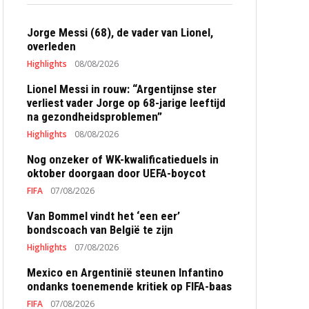
Jorge Messi (68), de vader van Lionel,
overleden
Highlights
08/08/2026
Lionel Messi in rouw: “Argentijnse ster
verliest vader Jorge op 68-jarige leeftijd
na gezondheidsproblemen”
Highlights
08/08/2026
Nog onzeker of WK-kwalificatieduels in
oktober doorgaan door UEFA-boycot
FIFA
07/08/2026
Van Bommel vindt het ‘een eer’
bondscoach van België te zijn
Highlights
07/08/2026
Mexico en Argentinië steunen Infantino
ondanks toenemende kritiek op FIFA-baas
FIFA
07/08/2026