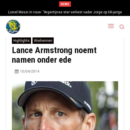
NEWS
Lionel Messi in rouw: “Argentijnse ster verliest vader Jorge op 68-jarige
leeftijd na gezondheidsproblemen”
Highlights
Wielrennen
Lance Armstrong noemt
namen onder ede
10/04/2014