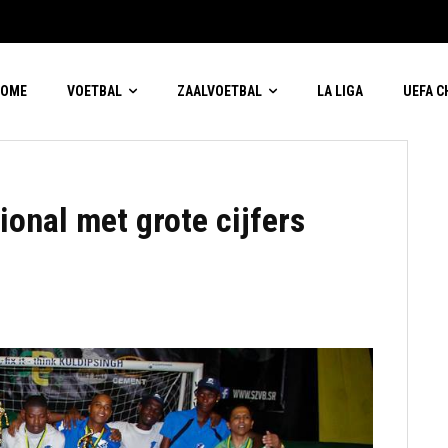
HOME
VOETBAL
ZAALVOETBAL
LA LIGA
UEFA 
onal met grote cijfers