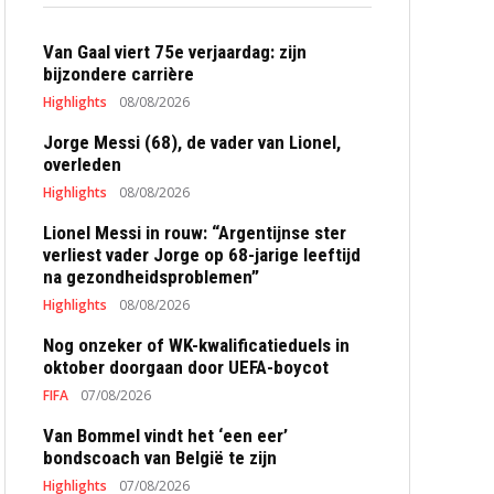
Van Gaal viert 75e verjaardag: zijn
bijzondere carrière
Highlights
08/08/2026
Jorge Messi (68), de vader van Lionel,
overleden
Highlights
08/08/2026
Lionel Messi in rouw: “Argentijnse ster
verliest vader Jorge op 68-jarige leeftijd
na gezondheidsproblemen”
Highlights
08/08/2026
Nog onzeker of WK-kwalificatieduels in
oktober doorgaan door UEFA-boycot
FIFA
07/08/2026
Van Bommel vindt het ‘een eer’
bondscoach van België te zijn
Highlights
07/08/2026