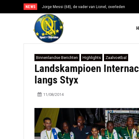
NEWS
Jorge Messi (68), de vader van Lionel, overleden
Binnenlandse Berichten
Highlights
Zaalvoetbal
Landskampioen Internaci
langs Styx
11/08/2014