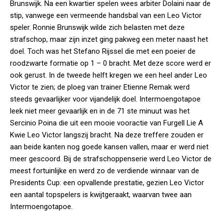
Brunswijk. Na een kwartier spelen wees arbiter Dolaini naar de
stip, vanwege een vermeende handsbal van een Leo Victor
speler. Ronnie Brunswijk wilde zich belasten met deze
strafschop, maar zijn inzet ging pakweg een meter naast het
doel. Toch was het Stefano Rijssel die met een poeier de
roodzwarte formatie op 1 – 0 bracht. Met deze score werd er
ook gerust. In de tweede helft kregen we een heel ander Leo
Victor te zien; de ploeg van trainer Etienne Remak werd
steeds gevaarlijker voor vijandelijk doel. Intermoengotapoe
leek niet meer gevaarlijk en in de 71 ste minuut was het
Sercinio Poina die uit een mooie vooractie van Furgell Lie A
Kwie Leo Victor langszij bracht. Na deze treffere zouden er
aan beide kanten nog goede kansen vallen, maar er werd niet
meer gescoord. Bij de strafschoppenserie werd Leo Victor de
meest fortuinlijke en werd zo de verdiende winnaar van de
Presidents Cup: een opvallende prestatie, gezien Leo Victor
een aantal topspelers is kwijtgeraakt, waarvan twee aan
Intermoengotapoe.