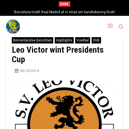
NEWS
‘Barcelona troeft Real Madrid af in strijd om handtekening Rodri’
Binnenlandse Berichten
Highlights
Voetbal
SVB
Leo Victor wint Presidents
Cup
05/10/2014